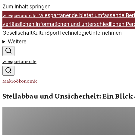
Zum Inhalt springen
·
wiespartaner.de bietet umfassende Beri
wiespartaner.de
verlässlichen Informationen und unterschiedlichen Per
Gesellschaft
Kultur
Sport
Technologie
Unternehmen
Weitere
wiespartaner.de
Makroökonomie
Stellabbau und Unsicherheit: Ein Blick