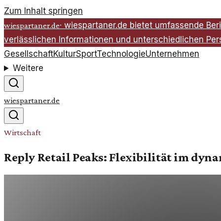
Zum Inhalt springen
·
wiespartaner.de bietet umfassende Beri
wiespartaner.de
verlässlichen Informationen und unterschiedlichen Per
Gesellschaft
Kultur
Sport
Technologie
Unternehmen
Weitere
wiespartaner.de
Wirtschaft
Reply Retail Peaks: Flexibilität im dy