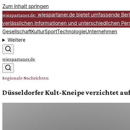
Zum Inhalt springen
·
wiespartaner.de bietet umfassende Beri
wiespartaner.de
verlässlichen Informationen und unterschiedlichen Per
Gesellschaft
Kultur
Sport
Technologie
Unternehmen
Weitere
wiespartaner.de
Regionale Nachrichten
Düsseldorfer Kult-Kneipe verzichtet 