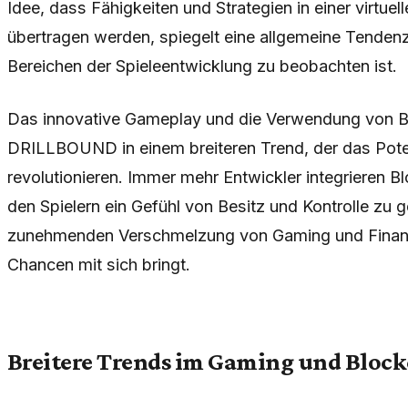
Idee, dass Fähigkeiten und Strategien in einer virtue
übertragen werden, spiegelt eine allgemeine Tendenz
Bereichen der Spieleentwicklung zu beobachten ist.
Das innovative Gameplay und die Verwendung von Bl
DRILLBOUND in einem breiteren Trend, der das Poten
revolutionieren. Immer mehr Entwickler integrieren B
den Spielern ein Gefühl von Besitz und Kontrolle zu g
zunehmenden Verschmelzung von Gaming und Finanz
Chancen mit sich bringt.
Breitere Trends im Gaming und Bloc