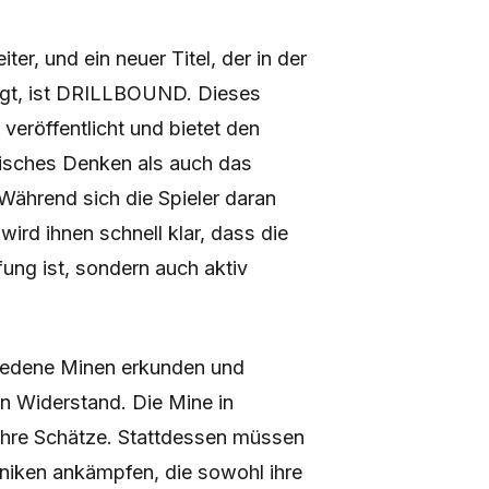
ter, und ein neuer Titel, der in der
gt, ist DRILLBOUND. Dieses
veröffentlicht und bietet den
egisches Denken als auch das
Während sich die Spieler daran
ird ihnen schnell klar, dass die
ung ist, sondern auch aktiv
chiedene Minen erkunden und
n Widerstand. Die Mine in
ihre Schätze. Stattdessen müssen
niken ankämpfen, die sowohl ihre