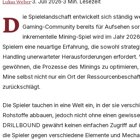
·
3. Juli 2026
·
3
Min. Lesezeit
Lukas Weber
D
ie Spielelandschaft entwickelt sich ständig wei
Gaming-Community bereits für Aufsehen sor
inkrementelle Mining-Spiel wird im Jahr 2026 
Spielern eine neuartige Erfahrung, die sowohl strat
Handling unerwarteter Herausforderungen erfordert. 
gewöhnen, die Prozesse des Minings zu optimieren, w
Mine selbst nicht nur ein Ort der Ressourcenbeschaff
zurückschlägt.
Die Spieler tauchen in eine Welt ein, in der sie vers
Rohstoffe abbauen, jedoch nicht ohne einen gewisse
DRILLBOUND gewährt keinen einfachen Zugriff auf 
die Spieler gegen verschiedene Elemente und Mecha