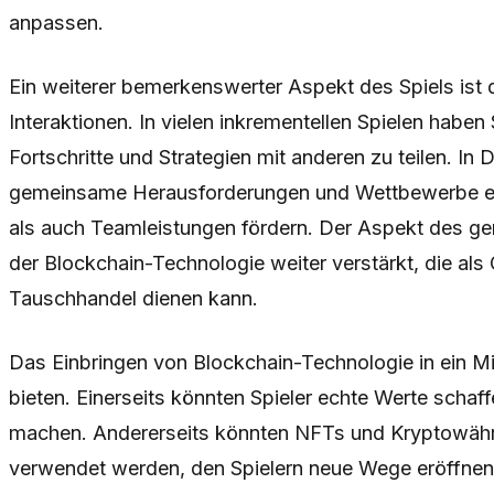
anpassen.
Ein weiterer bemerkenswerter Aspekt des Spiels ist d
Interaktionen. In vielen inkrementellen Spielen haben 
Fortschritte und Strategien mit anderen zu teilen. 
gemeinsame Herausforderungen und Wettbewerbe erw
als auch Teamleistungen fördern. Der Aspekt des g
der Blockchain-Technologie weiter verstärkt, die al
Tauschhandel dienen kann.
Das Einbringen von Blockchain-Technologie in ein Mi
bieten. Einerseits könnten Spieler echte Werte schaff
machen. Andererseits könnten NFTs und Kryptowähru
verwendet werden, den Spielern neue Wege eröffnen, 