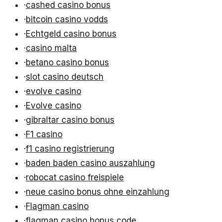
·
cashed casino bonus
·
bitcoin casino vodds
·
Echtgeld casino bonus
·
casino malta
·
betano casino bonus
·
slot casino deutsch
·
evolve casino
·
Evolve casino
·
gibraltar casino bonus
·
F1 casino
·
f1 casino registrierung
·
baden baden casino auszahlung
·
robocat casino freispiele
·
neue casino bonus ohne einzahlung
·
Flagman casino
·
flagman casino bonus code