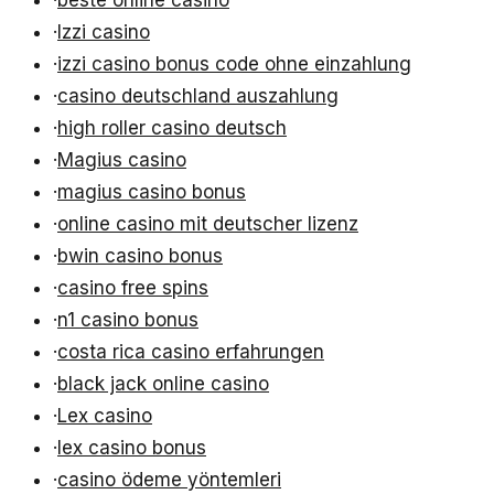
·
beste online casino
·
Izzi casino
·
izzi casino bonus code ohne einzahlung
·
casino deutschland auszahlung
·
high roller casino deutsch
·
Magius casino
·
magius casino bonus
·
online casino mit deutscher lizenz
·
bwin casino bonus
·
casino free spins
·
n1 casino bonus
·
costa rica casino erfahrungen
·
black jack online casino
·
Lex casino
·
lex casino bonus
·
casino ödeme yöntemleri